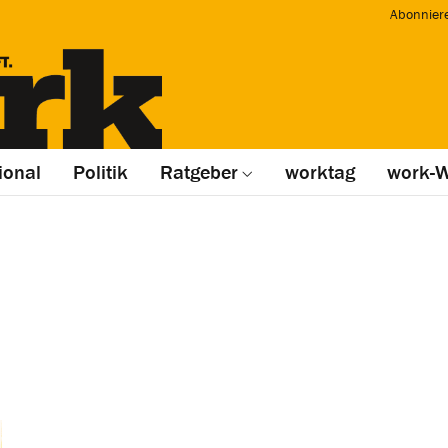
Abonnier
ional
Politik
Ratgeber
worktag
work-W