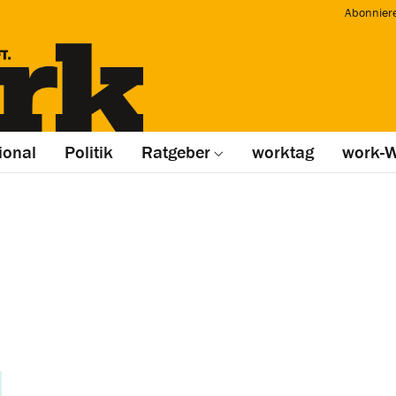
Abonnier
ional
Politik
Ratgeber
worktag
work-W