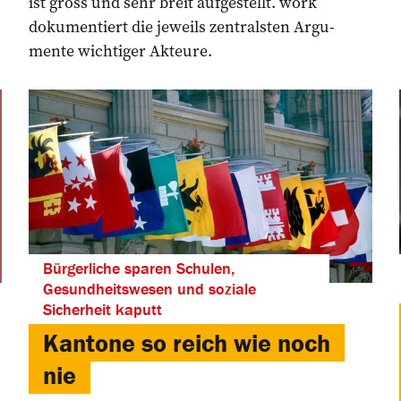
ist gross und sehr breit aufgestellt. work
dokumentiert die ­jeweils ­zentralsten Argu­
mente ­wichtiger Akteure.
Bürgerliche sparen Schulen,
Gesundheitswesen und soziale
Sicherheit kaputt
Kantone so reich wie noch
nie