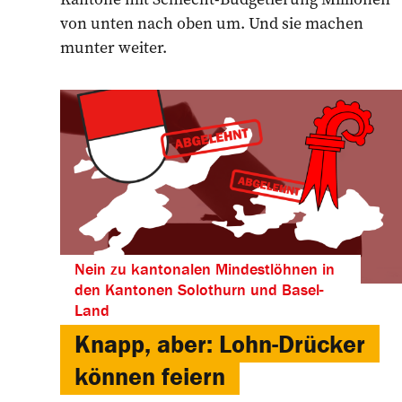
von unten nach oben um. Und sie machen
munter weiter.
Nein zu kantonalen Mindestlöhnen in
den Kantonen Solothurn und Basel-
Land
Knapp, aber: Lohn-Drücker
können feiern