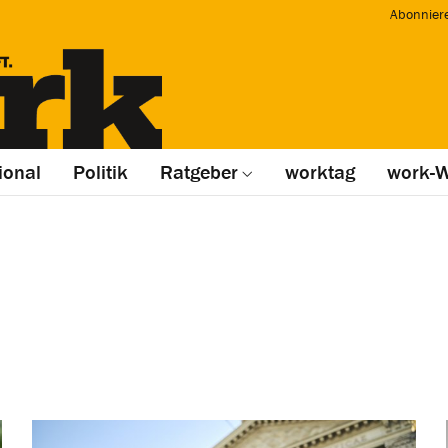
Abonnier
ional
Politik
Ratgeber
worktag
work-W