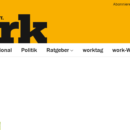
Abonnier
ional
Politik
Ratgeber
worktag
work-W