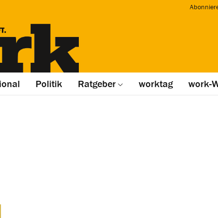
Abonnier
ional
Politik
Ratgeber
worktag
work-W