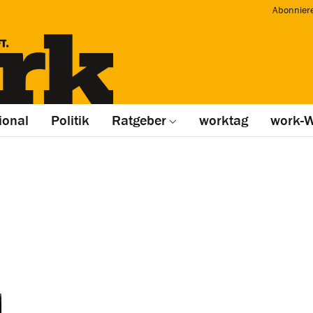
Abonnier
ional
Politik
Ratgeber
worktag
work-W