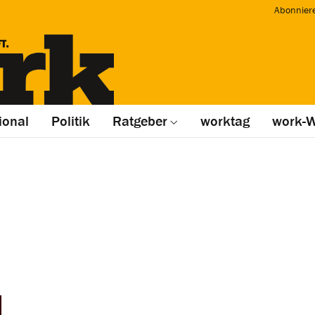
Abonnier
ional
Politik
Ratgeber
worktag
work-W