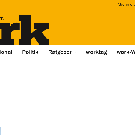
Abonnier
ional
Politik
Ratgeber
worktag
work-W