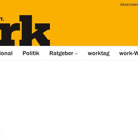
Abonnier
ional
Politik
Ratgeber
worktag
work-W