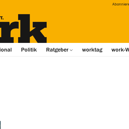
Abonnier
ional
Politik
Ratgeber
worktag
work-W