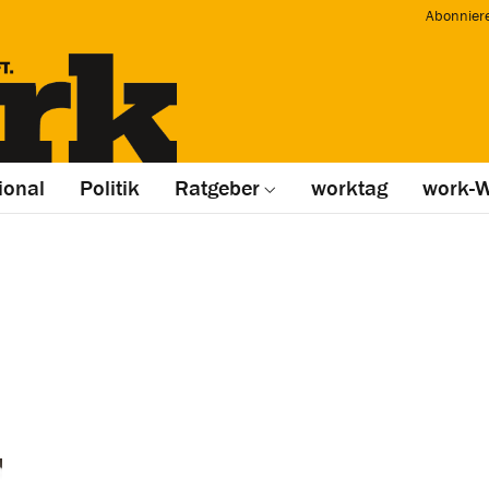
Abonnier
ional
Politik
Ratgeber
worktag
work-W