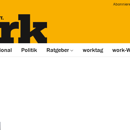
Abonnier
ional
Politik
Ratgeber
worktag
work-W