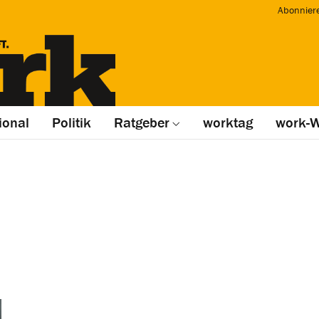
Abonnier
ional
Politik
Ratgeber
worktag
work-W