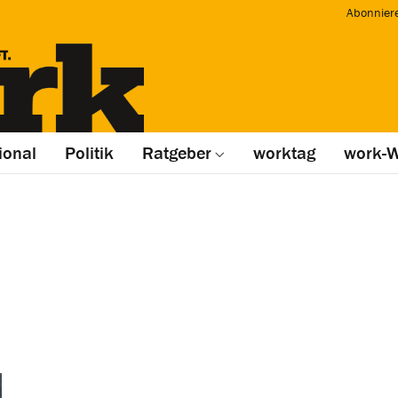
Abonnier
ional
Politik
Ratgeber
worktag
work-W