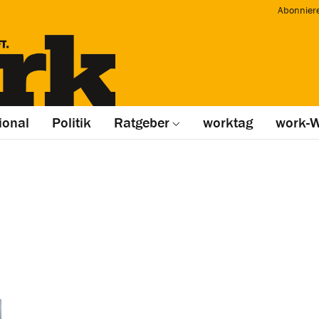
Abonnier
ional
Politik
Ratgeber
worktag
work-W