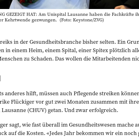
EZEIGT HAT: Am Unispital Lausanne haben die ­Fachkräfte ihre
ner Kehrtwende gezwungen. (Foto: Keystone/ZVG)
treiks in der Gesundheitsbranche bisher selten. Ein Grun
n einem Heim, einem Spital, einer Spitex plötzlich alle 
enschen zu Schaden. Das wollen die Mitarbeitenden nic
l
s anderes hilft, müssen auch Pflegende streiken können
erike Flückiger vor gut zwei Monaten zusammen mit ihr
l Lausanne (CHUV) getan. Und zwar erfolgreich.
er sagt, wie fast über­­all im Gesundheitswesen mache a
ruck auf die Kosten. «Jedes Jahr bekommen wir ein noch