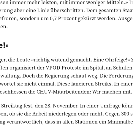
sen immer mehr leisten, mit immer weniger Mitteln.» 
erung aber eine Linie überschritten. Dem gesamten Staat
gefroren, sondern um 0,7 Prozent gekürzt werden. Au
sen.
e!»
ger, die Leute «richtig ­wütend gemacht. Eine Ohrfeige!
n organisiert der VPOD Proteste im Spital, an Schulen,
erwaltung. Doch die Regierung schaut weg. Die Forderun
ortet sie nicht einmal. Diese lancieren Streiks. In ein
beschliessen die CHUV-Mitarbeitenden: Wir machen mit.
n Streiktag fest, den 28. November. In einer Umfrage kön
n, ob sie die Arbeit niederlegen oder nicht. Gegen 300 s
itung verantwortlich, dass in allen Stationen ein Minimalbe