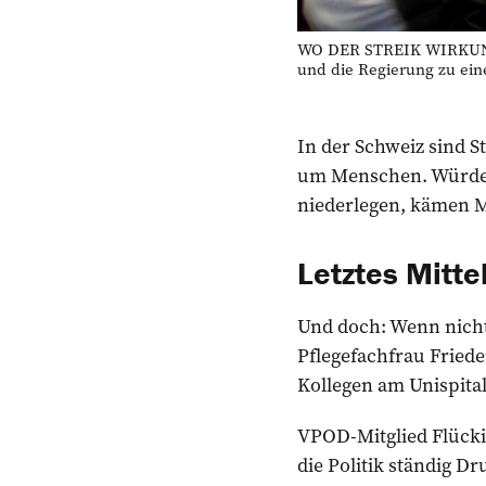
WO DER STREIK WIRKUNG G
und die Regierung zu ei
In der Schweiz sind S
um Menschen. Würden i
niederlegen, kämen M
Letztes Mitte
Und doch: Wenn nicht
Pflegefachfrau Fried
Kollegen am Unispita
VPOD-Mitglied Flückig
die Politik ständig D