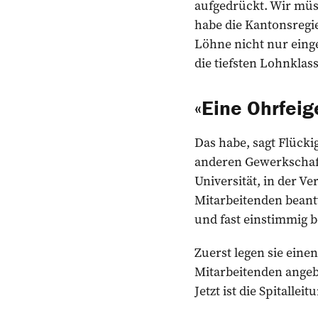
aufgedrückt. Wir müs
habe die Kantons­regi
Löhne nicht nur ein
die tiefsten Lohnklas
«Eine Ohrfeig
Das habe, sagt Flücki
anderen Gewerkschafte
Universität, in der V
Mitarbeitenden beantw
und fast einstimmig 
Zuerst legen sie eine
Mitarbeitenden angebe
Jetzt ist die Spitalle