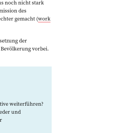
us noch nicht stark
mission des
echter gemacht (
work
msetzung der
r Bevölkerung vorbei.
tive ­weiterführen?
ieder und
r