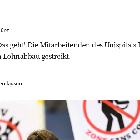
Büez
? Das geht! Die Mitarbeitenden des Unispital
n Lohn­abbau gestreikt.
en lassen.