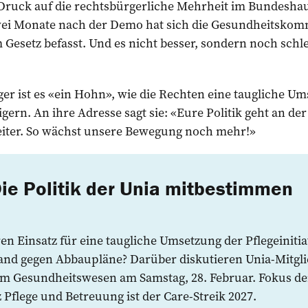
r Druck auf die rechtsbürgerliche Mehrheit im Bundesha
ei Monate nach der Demo hat sich die Gesundheitskom
 Gesetz befasst. Und es nicht besser, sondern noch schl
ger ist es «ein Hohn», wie die Rechten eine taugliche U
igern. An ihre Adresse sagt sie: «Eure Politik geht an de
iter. So wächst unsere Bewegung noch mehr!»
Die Politik der Unia mitbestimmen
ren Einsatz für eine ­taugliche Umsetzung der Pflegeinitia
and gegen Abbaupläne? Darüber diskutieren Unia-­Mitgl
dem Gesundheitswesen am Samstag, 28. Februar. Fokus de
flege und Betreuung ist der Care-Streik 2027.