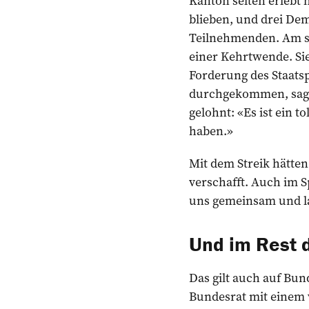
Kanton selten erlebt 
blieben, und drei Dem
Teilnehmenden. Am s
einer Kehrtwende. Sie
Forderung des Staats
durchgekommen, sagt P
gelohnt: «Es ist ein t
haben.»
Mit dem Streik hätten
verschafft. Auch im S
uns gemeinsam und lau
Und im Rest 
Das gilt auch auf Bu
Bundesrat mit einem v