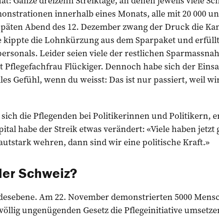
hat: Ganze dreizehn Streiktage, an denen jeweils viele S
onstrationen innerhalb eines Monats, alle mit 20 000 u
päten Abend des 12. Dezember zwang der Druck die Ka
 kipp­­te die Lohnkürzung aus dem Sparpaket und ­erfüllt
personals. Leider seien viele der restlichen Sparmassn
flegefachfrau Flückiger. Dennoch habe sich der Einsatz
olles Gefühl, wenn du weisst: Das ist nur passiert, weil 
 sich die Pflegenden bei Politikerinnen und Politikern, 
pital habe der Streik etwas verändert: «Viele haben jetz
tstark wehren, dann sind wir eine politische Kraft.»
der Schweiz?
ndesebene. Am 22. November demonstrierten 5000 Mensch
öllig ungenügenden Gesetz die Pflegeinitiative umsetze