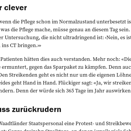
r clever
enn die Pflege schon im Normalzustand unterbesetzt ist?
s, was die Pflege mache, müsse genau an diesem Tag sein
er Untersuchung, die nicht ultra­dringend ist: ‹Nein, es i
 ins CT bringen.›»
 Patienten hätten dies auch verstanden. Mehr noch: «Di
sie ermuntert, gegen das Sparpaket zu kämpfen. Denn au
: Den Strei­kenden geht es nicht nur um die eigenen Löhn
eides geht Hand in Hand. Flückiger sagt: «Ja, wir streik
ndern. Denn der würde sich 365 Tage im Jahr auswirken
ss zurückrudern
aadtländer Staatsper­sonal eine Protest- und Streikbeweg