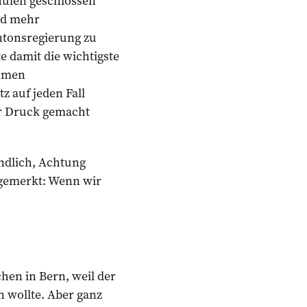
chulen geschlossen
nd mehr
ntonsregierung zu
e damit die wichtigste
ahmen
 auf jeden Fall
wir Druck gemacht
endlich, Achtung
t gemerkt: Wenn wir
en in Bern, weil der
n wollte. Aber ganz