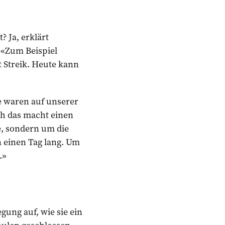
 Ja, erklärt
. «Zum Beispiel
st Streik. Heute kann
e waren auf unserer
ch das macht einen
e, sondern um die
en einen Tag lang. Um
.»
ung auf, ­wie sie ein