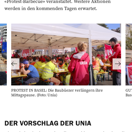
«Protest-Barbecue» veranstaltet. Weitere Aktionen
werden in den kommenden Tagen erwartet.
PROTEST IN BASEL: Die Baubüezer verlängern ihre
GUT
Mittagspause. (Foto: Unia)
Bas
DER VORSCHLAG DER UNIA