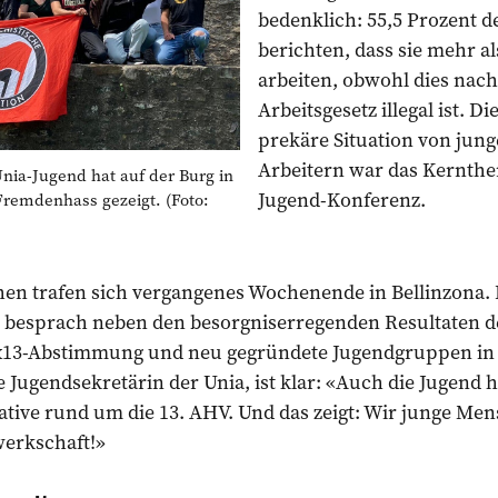
bedenklich: 55,5 Prozent 
berichten, dass sie mehr a
arbeiten, obwohl dies nac
Arbeitsgesetz illegal ist. 
prekäre Situation von jun
Arbeitern war das Kernthe
ia-Jugend hat auf der Burg in
Jugend-Konferenz.
Fremdenhass gezeigt. (Foto:
en trafen sich vergangenes Wochenende in Bellinzona. 
 besprach neben den besorgniserregenden Resultaten d
x13-Abstimmung und neu gegründete Jugendgruppen in 
le Jugendsekretärin der Unia, ist klar: «Auch die Jugend h
tiative rund um die 13. AHV. Und das zeigt: Wir junge Me
werkschaft!»