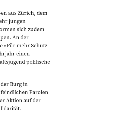
en aus Zürich, dem
ehr jungen
 formen sich zudem
ppen. An der
ve «Für mehr Schutz
ehrjahr einen
ftsjugend politische
 der Burg in
nfeindlichen Parolen
er Aktion auf der
idarität.