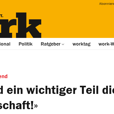
Abonnier
ional
Politik
Ratgeber
worktag
work-W
end
d ein wichtiger Teil d
chaft!»