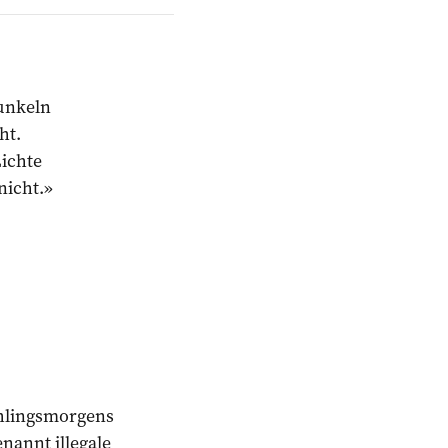
unkeln
ht.
Lichte
nicht.»
ühlingsmorgens
nannt illegale