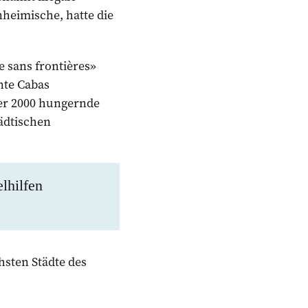
heimische, hatte die
 sans frontières»
nte Cabas
ber 2000 hungernde
ädtischen
lhilfen
hsten Städte des