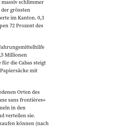
st massiv schlimmer
 der grössten
erte im Kanton. 0,3
pen 72 Prozent des
ahrungs­mittelhilfe
,5 Millionen
für die Cabas steigt
 Papiersäcke mit
iedenen Orten des
vane sans frontières»
meln in den
 verteilen sie.
inkaufen können (nach