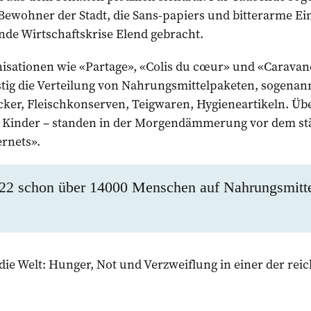
wohner der Stadt, die Sans-papiers und bitterarme Ein
nde Wirtschaftskrise Elend gebracht.
isationen wie «Partage», «Colis du cœur» und «Caravane
stig die Verteilung von Nahrungsmittelpaketen, sogenan
ucker, Fleischkonserven, Teigwaren, Hygieneartikeln. Ü
 Kinder – standen in der Morgendämmerung vor dem st
rnets».
22 schon über 14000 Menschen auf Nahrungsmitte
die Welt: Hunger, Not und Verzweiflung in einer der reic