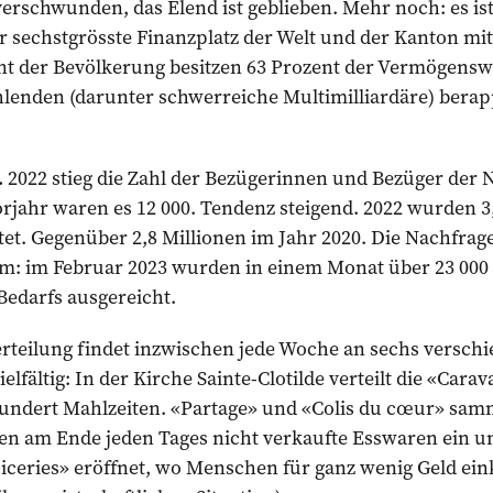
verschwunden, das Elend ist geblieben. Mehr noch: es i
r sechstgrösste Finanzplatz der Welt und der Kanton mit
ent der Bevölkerung besitzen 63 Prozent der Vermögensw
hlenden (darunter schwerreiche Multimilliardäre) berap
.
2022 stieg die Zahl der Bezügerinnen und Bezüger der N
orjahr waren es 12 000. Tendenz steigend. 2022 wurden 3
et. Gegenüber 2,8 Millionen im Jahr 2020. Die Nachfrage 
am: im Februar 2023 wurden in einem Monat über 23 000
Bedarfs ausgereicht.
rteilung findet inzwischen jede Woche an sechs versch
vielfältig: In der Kirche Sainte-Clotilde verteilt die «Cara
Hundert Mahlzeiten. «Partage» und «Colis du cœur» sam
n am Ende jeden Tages nicht verkaufte Esswaren ein und
Epiceries» eröffnet, wo Menschen für ganz wenig Geld e