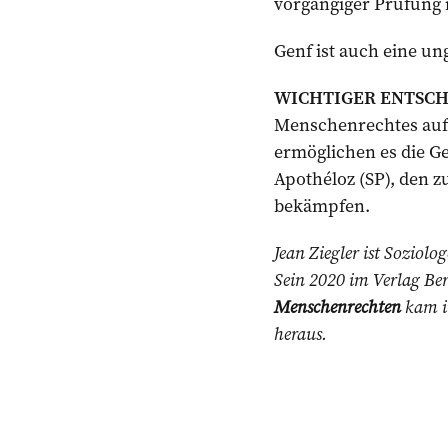
vorgängiger Prüfung i
Genf ist auch eine un
WICHTIGER ENTSCH
Menschenrechtes auf 
ermöglichen es die G
Apothéloz (SP), den 
bekämpfen.
Jean Ziegler ist Soziol
Sein 2020 im ­Verlag B
Menschenrechten
kam im
heraus.