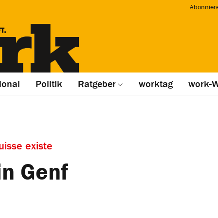
Abonnier
ional
Politik
Ratgeber
worktag
work-W
uisse existe
in Genf