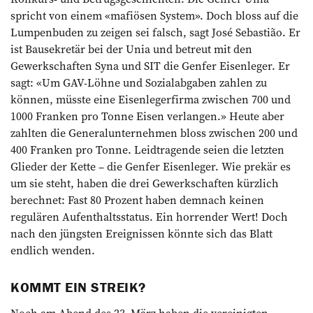
spricht von einem «mafiösen System». Doch bloss auf die
Lumpenbuden zu zeigen sei falsch, sagt José Sebastião. Er
ist Bausekretär bei der Unia und betreut mit den
Gewerkschaften Syna und SIT die Genfer ­Eisenleger. Er
sagt: «Um GAV-Löhne und Sozialabgaben zahlen zu
können, müsste eine Eisenlegerfirma zwischen 700 und
1000 Franken pro Tonne Eisen verlangen.» Heute aber
zahlten die Generalunternehmen bloss zwischen 200 und
400 Franken pro Tonne. Leidtragende seien die letzten
Glieder der Kette – die Genfer Eisenleger. Wie prekär es
um sie steht, haben die drei Gewerkschaften kürzlich
berechnet: Fast 80 Prozent haben demnach keinen
regulären Aufenthaltsstatus. Ein horrender Wert! Doch
nach den jüngsten Ereignissen könnte sich das Blatt
endlich wenden.
KOMMT EIN STREIK?
Noch am Abend des 23. März haben die vereinigten